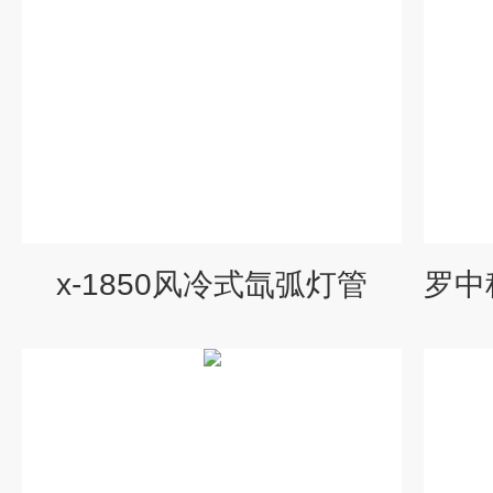
x-1850风冷式氙弧灯管