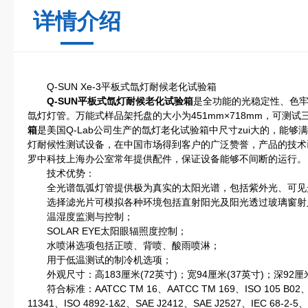
详情介绍
Q-SUN Xe-3平板式氙灯耐候老化试验箱
Q-SUN平板式氙灯耐候老化试验箱
是全功能的光稳定性、色
氙灯灯管。万能式样品架托盘的大小为451mm×718mm，可测试
箱
是美国Q-Lab公司生产的氙灯老化试验箱中尺寸zui大的，能
灯耐候性测试设备，在中国市场得到客户的广泛赞誉，产品的技术
罗中科技上海办公室常年提供配件，保证设备能够不间断的运行。
技术优势：
全光谱氙弧灯管提供极为真实的太阳光谱，包括紫外光、可见
选择滤光片可模拟各种环境包括直射阳光及阳光透过玻璃窗射
温湿度监测与控制；
SOLAR EYE太阳眼辐照度控制；
水喷淋选项包括正喷、背喷、酸雨喷淋；
用于低温测试的制冷机选项；
外观尺寸：高183厘米(72英寸)；宽94厘米(37英寸)；深92厘米
符合标准：AATCC TM 16、AATCC TM 169、ISO 105 B02、ISO
11341、ISO 4892-1&2、SAE J2412、SAE J2527、IEC 68-2-5、