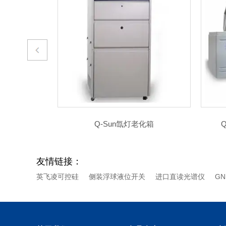
老化箱
Q-FOG循环腐蚀盐雾试验箱
友情链接：
英飞凌可控硅
侧装浮球液位开关
进口直读光谱仪
G