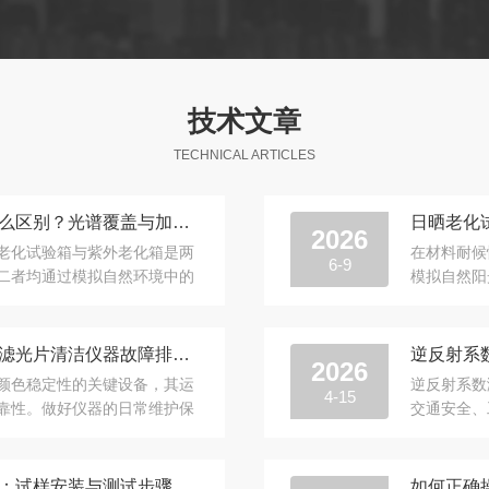
技术文章
TECHNICAL ARTICLES
氙灯老化试验箱和紫外老化箱有什么区别？光谱覆盖与加速老化效果对比
日晒老化
2026
老化试验箱与紫外老化箱是两
在材料耐候
6-9
二者均通过模拟自然环境中的
模拟自然阳
材...
胶、纺织品
日晒色牢度仪维护保养，灯管更换滤光片清洁仪器故障排查处理方法
2026
颜色稳定性的关键设备，其运
逆反射系数
4-15
靠性。做好仪器的日常维护保
交通安全、
排...
性。在日常
纺织品日晒色牢度测试仪操作流程：试样安装与测试步骤全指南
如何正确