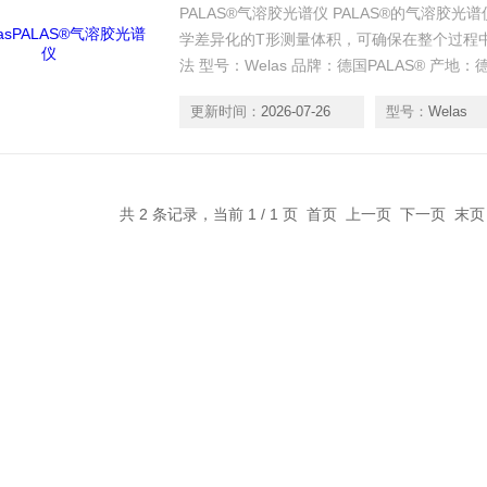
PALAS®气溶胶光谱仪 PALAS®的气溶胶
学差异化的T形测量体积，可确保在整个过程
法 型号：Welas 品牌：德国PALAS® 产
它行业 产品特点：具有重合校准重合检测的
更新时间：
2026-07-26
型号：
Welas
度和稳定性高，易于操作，坚固且维护成本低
共 2 条记录，当前 1 / 1 页 首页 上一页 下一页 末