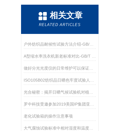
相关文章
RELATED ARTICLES
户外纺织品耐候性试验方法介绍-GB/T 31899
A型缩水率洗衣机新老标准对比-GB/T 8629
做好分光光度仪的日常维护可以保证其工作状态
ISO105B02纺织品日晒色牢度试验人造光色牢度：氙弧灯
光合秘密：揭开日晒气候试验机对植物生长的影响
罗中科技受邀参加2019美国IP集团亚洲区代理商会议
老化试验箱的操作注意事项
大气腐蚀试验标准中相对湿度和温度控制的考虑