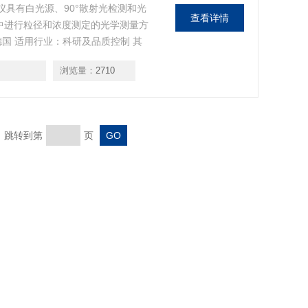
光谱仪具有白光源、90°散射光检测和光
查看详情
中进行粒径和浓度测定的光学测量方
地：德国 适用行业：科研及品质控制 其
功能，可进行光散射，分辨率、准确
浏览量：
2710
页 跳转到第
页