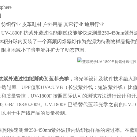
here
国
纺织行业 皮革鞋材 户外用品 其它行业 通用行业
UV-1800F 抗紫外透过性能测试仪能够快速测量250-450n
raflect®积分球内安装了一个高频闪烁氙灯作为光源为待测物样
，限度地减小了暗电流并扩大了动态范围。
00F抗紫外透过性能测试仪 蓝菲光学，
将光学设计及软件技术融入
外透过率，UPF值和UVA:UVB（长波紫外线：短波紫外线）
质量管控，UV-1800F 按照国际认可的测试方法进行设计和开发，例如：AS/N
2020, GB/T18830:2009。UV-1800F 已经替代蓝菲光学
可以用于生产线产品的质量检测。
0F 能够快速测量250-450nm紫外波段内纺织物样品的透过率。在蓝菲