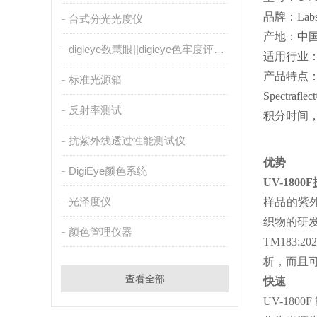
品牌：Labsp
台式分光光度仪
产地：中
digieye数慧眼||digieye色牢度评级系统
适用行业：
产品特点：
标准光源箱
Spect
反射率测试
积分时间
抗紫外线透过性能测试仪
优势
DigiEye颜色系统
UV-18
光泽度仪
样品的紫
织物的研发和
颜色管理仪器
TM183:
析，而且
查看全部
快速
UV-180