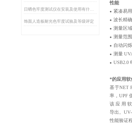
性能
日晒色牢度测试仪在安装及使用有什么需要注意的地方？
紧凑易
●
波长精确
●
饰面人造板耐光色牢度试验及等级评定
测量区域 1
●
测量范围至
●
自动闪
●
测量 UV
●
USB2.
●
*的应用软
基于NET
率，UPF
该 应 用
导出。UV
性能验证