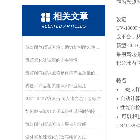
作为光源
相关文章
改进
RELATED ARTICLES
UV-18
发平台，
新型 CC
氙灯耐气候试验箱：助力材料耐久性研究的关键仪器
采用高速
氙灯老化测试仪的主要特性
积分球内
氙灯耐气候试验箱是保障产品质量的关键设备
特点
雾度计产品相关知识和行业应用
一键式样
●
自动计算透
GB/T 8427纺织品 耐人造光色牢度标准
●
性能自
●
如何解决氙灯老化试验机试验时的噪声现象
可以根据系统
●
氙灯耐气候试验箱主要功能介绍
GB/T1883
紫外光加速老化试验箱维护方法