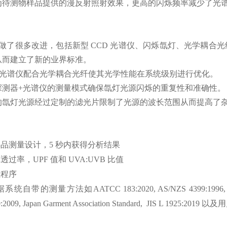
为待测物样品提供的漫反射照射效果，更高的闪烁频率减少了光
00F 做了很多改进，包括新型 CCD 光谱仪、闪烁氙灯、光学
从而建立了新的业界标准。
D 光谱仪配合光学耦合光纤使其光学性能在系统级别进行优化。
探测器+光谱仪的测量模式确保氙灯光源闪烁的重复性和准确性。
的氙灯光源经过定制的滤光片限制了光源的波长范围从而提高了
品测量设计，5 秒内获得分析结果
过率，UPF 值和 UVA:UVB 比值
检程序
自带的测量方法如AATCC 183:2020, AS/NZS 4399:1996, AS/NZS 
0:2009, Japan Garment Association Standard, JIS L 19