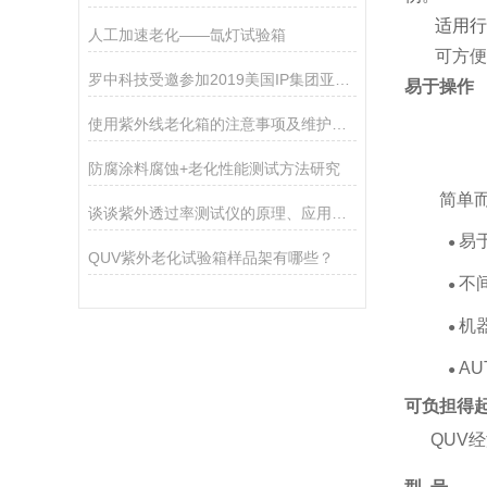
适用行
人工加速老化——氙灯试验箱
可方便
罗中科技受邀参加2019美国IP集团亚洲区代理商会议
易于操作
使用紫外线老化箱的注意事项及维护要点
防腐涂料腐蚀+老化性能测试方法研究
简单
谈谈紫外透过率测试仪的原理、应用、优点和注意事项
易
●
QUV紫外老化试验箱样品架有哪些？
不
●
机
●
A
●
可负担得
QUV