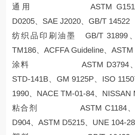
通用 ASTM G151、AS
D0205、SAE J2020、GB/T 14522
纺织品印刷油墨 GB/T 31899、G
TM186、ACFFA Guideline、ASTM
涂料 ASTM D3794、AST
STD-141B、GM 9125P、ISO 1150
1990、NACE TM-01-84、NISSAN 
粘合剂 ASTM C1184、AST
D904、ASTM D5215、UNE 104-28