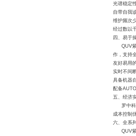
光谱稳定性
自带自我
维护频次
经过数以
四、易于操
QUV
作，支持
友好易用
实时不间
具备机器
配备AUT
五、经济实
罗中科
成本控制
六、全系
QUV