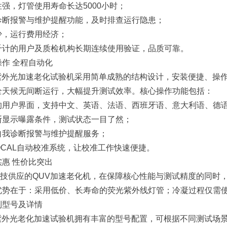
强，灯管使用寿命长达5000小时；
诊断报警与维护提醒功能，及时排查运行隐患；
少，运行费用经济；
千计的用户及质检机构长期连续使用验证，品质可靠。
作 全程自动化
紫外光加速老化试验机采用简单成熟的结构设计，安装便捷、操
全天候无间断运行，大幅提升测试效率。核心操作功能包括：
的用户界面，支持中文、英语、法语、西班牙语、意大利语、德
断显示曝露条件，测试状态一目了然；
自我诊断报警与维护提醒服务；
OCAL自动校准系统，让校准工作快速便捷。
惠 性价比突出
技供应的QUV加速老化机，在保障核心性能与测试精度的同时
优势在于：采用低价、长寿命的荧光紫外线灯管；冷凝过程仅需
列型号及详情
紫外光老化加速试验机拥有丰富的型号配置，可根据不同测试场