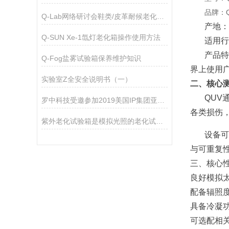
品牌：Q
Q-Lab网络研讨会鞋类/皮革耐候老化测试免费开讲！
产地：
Q-SUN Xe-1氙灯老化箱操作使用方法
适用行
产品特
Q-Fog盐雾试验箱保养维护知识
界上使用
实验室Z全安全说明书（一）
二、核心
QUV
罗中科技受邀参加2019美国IP集团亚洲区代理商会议
各类损伤
紫外老化试验箱是模拟光照的老化试验设备
设备可
与可重复
三、核心
良好模拟
配备辐照
具备冷凝
可选配相关