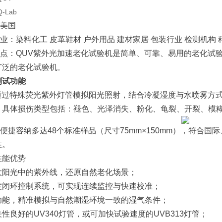
-Lab
美国
业：染料化工 皮革鞋材 户外用品 建材家居 包装行业 检测机构 
点：QUV紫外光加速老化试验机是简单、可靠、易用的老化试
广泛的老化试验机
。
测试功能
通过特殊荧光紫外灯管模拟阳光照射，结合冷凝湿度与水喷雾方
，具体损伤类型包括：褪色、光泽消失、粉化、龟裂、开裂、模
便捷容纳多达48个标准样品（尺寸75mm×150mm），符合
性。
性能优势
太阳光中的紫外线，还原自然老化场景；
度闭环控制系统，可实现连续监控与快速校准；
功能，精准模拟与自然潮湿环境一致的湿气条件；
性良好的UV340灯管，或可加快试验速度的UVB313灯管；