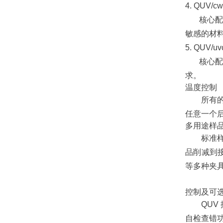
4. QUV
核心配
敏感的材
5. QUV
核心配
求。
温度控制
所有
任意一个
多用途样
标准
品削减到
等多种夹
控制及可
QU
自检查错