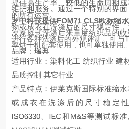
提供高生产率、较低的生命周期成
维护和服务。通过一个特别的界面
的所有运营。
罗中科技提供FOM71 CLS欧标缩
物或成衣在洗涤后的尺寸稳定性，
次家庭式洗涤后来量度纺织品的收
进行各种洗涤后的外观评测。可与TD
率烘干机配套使用，也可单独使用
品牌
：瑞典
适用行业
：染料化工 纺织行业 建
品质控制 其它行业
产品特点
：伊莱克斯国际标准缩水
或成衣在洗涤后的尺寸稳定性，符
ISO6330、IEC和M&S等测试标