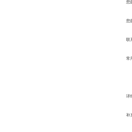
您
您
联
常
详
补