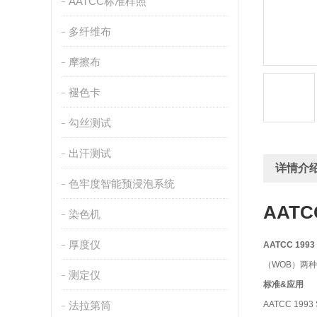
AATCC标准样照
多纤维布
摩擦布
褪色卡
勾丝测试
出汗测试
详情介
色牢度智能预浸泡系统
AATC
染色机
厚度仪
AATCC 19
（WOB）两
测定仪
标准&应用
法拉第筒
AATCC 1993