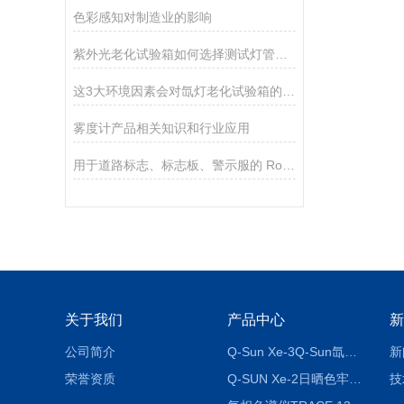
色彩感知对制造业的影响
紫外光老化试验箱如何选择测试灯管呢？
这3大环境因素会对氙灯老化试验箱的使用造成影响
雾度计产品相关知识和行业应用
用于道路标志、标志板、警示服的 RoadVista 逆向反射仪
关于我们
产品中心
新
公司简介
Q-Sun Xe-3Q-Sun氙灯老化箱
新
荣誉资质
Q-SUN Xe-2日晒色牢度试验机_Q-SUN氙灯老化试验箱
技