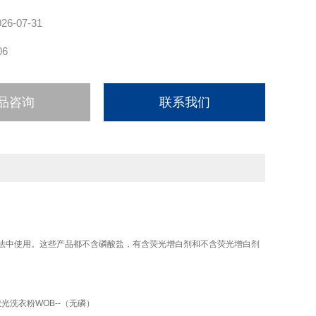
026-07-31
06
品咨询
联系我们
测试方法中使用。这些产品都不含磷酸盐，有含荧光增白剂和不含荧光增白剂
993不含萤光洗衣粉WOB--（无磷）