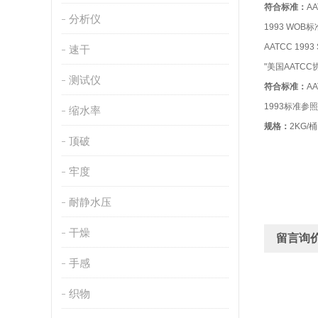
符合标准：
AA
分析仪
1993 WO
AATCC 1993 
速干
"美国AATCC
测试仪
符合标准：
AA
1993标准参
缩水率
规格：
2KG/桶
顶破
牢度
耐静水压
干燥
留言询
手感
织物