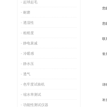
起球起毛
您
耐磨
透湿性
您
粗糙度
联
静电衰减
冷暖感
常
静水压
透气
色牢度试验机
详
缩水率测试
补
功能性测试仪器