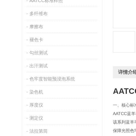
AATCC标准样照
多纤维布
摩擦布
褪色卡
勾丝测试
出汗测试
详情介
色牢度智能预浸泡系统
AAT
染色机
厚度仪
一、核心标
AATCC蓝
测定仪
该系列蓝羊
保障光照色
法拉第筒