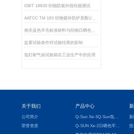
GB/T 18830 织物防紫外线性能测试
AATCC TM 183 织物紫外防护系数UPF测试标准
相关蓝色羊毛标准材料与织物日晒色牢度等级评定
盐雾试验条件对试验结果的影响
氙灯耐气候试验箱在工业生产中的应用
关于我们
产品中心
新
公司简介
Q-Sun Xe-3Q-Sun氙灯老化箱
新
荣誉资质
Q-SUN Xe-2日晒色牢度试验机_Q-SUN氙灯老化试验箱
技