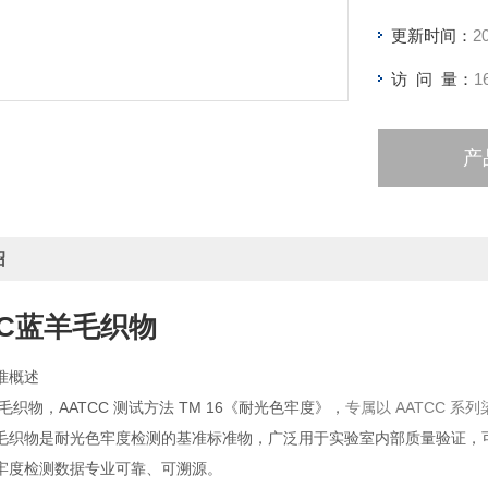
更新时间：
2
访 问 量：
1
产
绍
CC蓝羊毛织物
准概述
羊毛织物，AATCC 测试方法 TM 16《耐光色牢度》，
专属以 AATCC 系
毛织物是耐光色牢度检测的基准标准物，广泛用于实验室内部质量验证，
牢度检测数据专业可靠、可溯源。