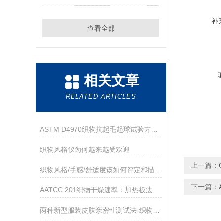
补
查看全部
相关文章
RELATED ARTICLES
ASTM D4970织物抗起毛起球试验方法（马丁代尔测试法）
织物风格仪为何越来越受欢迎
上一篇：
织物风格/手感/舒适度该如何评定和描述？
下一篇：
AATCC 201织物干燥速率：加热板法
两种新型服装皮肤亲密性测试法-织物舒适与手感测试