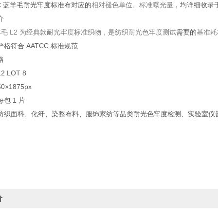
CC 蓝羊毛耐光牢度标准布对应的
相对褪色单位、标准曝光量
，均详细收录于 
介
蓝羊毛 L2 为经典款耐光牢度标准织物，是纺织耐光色牢度测试
需要的
基准耗
严格符合 AATCC 标准规范
格
 LOT 8
×1875px
包 1 片
纺织面料、化纤、染整布料、服饰家纺等品类耐光色牢度检测、实验室仪
价