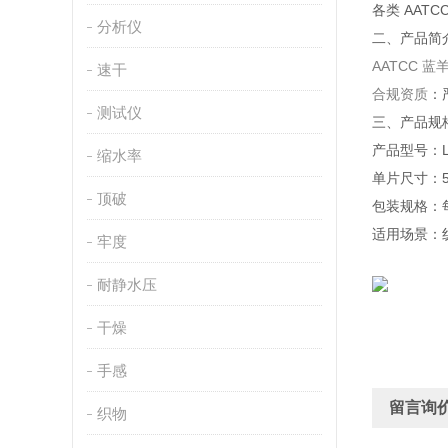
各类 AAT
分析仪
二、产品简
AATCC 
速干
合规资质
：
测试仪
三、产品规
产品型号：L2
缩水率
单片尺寸：50
顶破
包装规格：每
适用场景：
牢度
耐静水压
干燥
手感
留言询
织物