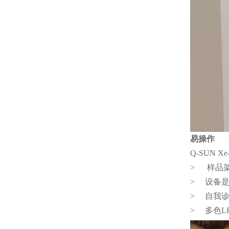
易操作
Q-SUN
> 样品
> 设备
> 自我
> 多色L