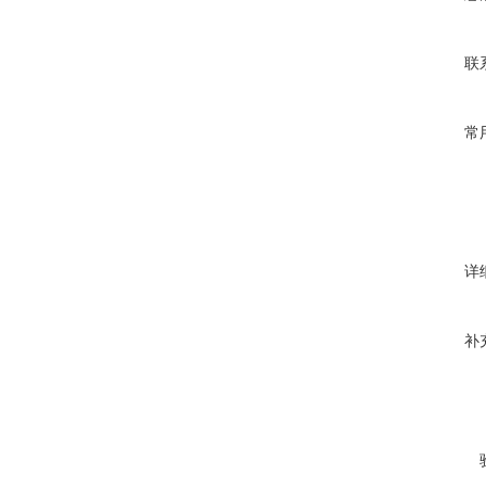
联
常
详
补