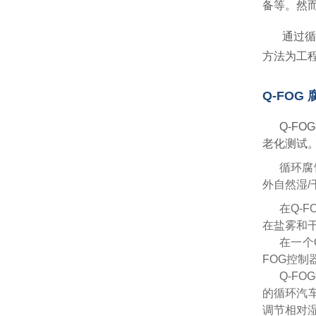
备等。然
通过
方法为工
Q-FOG
Q-F
老化测试
循环腐
外自然湿
在Q-
在盐雾和
在一个
FOG控制
Q-FO
的循环汽车
调节相对