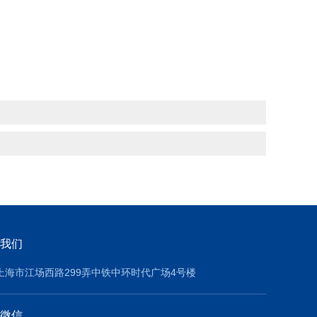
我们
上海市江场西路299弄中铁中环时代广场4号楼
微信