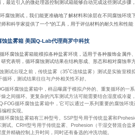
而，最近引入的微处理器控制测试箱能够自动完成这些测试步骤
循环腐蚀测试，我们能更准确地了解材料和涂层在不同腐蚀环境
程师和科学家提供了一个*的工具，用于评估材料的耐久性和性能
 腐蚀盐雾箱
美国Q-Lab
代理商罗中科技
OG循环腐蚀盐雾箱能模拟各种盐雾环境，适用于各种服饰金属
。研究表明，循环腐蚀测试结果在结构形成、形态和相对腐蚀率
蚀测试出现之前，传统盐雾（35˚C连续盐雾）测试是实验室
/干循环，测试结果往往与户外相关性不好。
FOG循环腐蚀盐雾箱中，样品曝露于模拟户外的、重复循环的一系列
干燥之间循环。更复杂的汽车测试方法可能需要结合湿度或冷凝
Q-FOG循环腐蚀盐雾箱中，它可以通过一系列重要的腐蚀环
器编程实现。
G循环腐蚀盐雾箱有三种型号。SSP型号用于传统盐雾和Prohesio
测试。CRH型号用于传统盐雾、Prohesion（干湿交替混
湿度并精确控制上升时间，同时还有备选的冲洗功能。