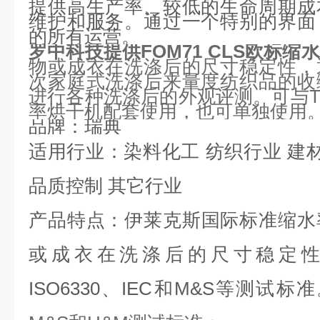
提供高生产率、较低的生命周期成
维护和服务。通过一个特别的界面
的所有运营。
罗中科技提供FOM71 CLS欧标缩
物或成衣在洗涤后的尺寸稳定性，
次家庭式洗涤后来量度纺织品的收
进行各种洗涤后的外观评测。可与TD
率烘干机配套使用，也可单独使用
品牌
：瑞典
适用行业
：染料化工 纺织行业 建
品质控制 其它行业
产品特点
：伊莱克斯国际标准缩水
或成衣在洗涤后的尺寸稳定性，符
ISO6330、IEC和M&S等测试标