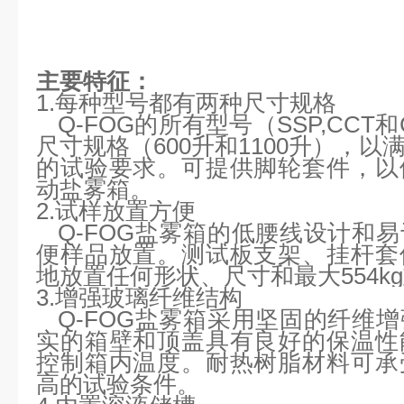
主要特征：
1.每种型号都有两种尺寸规格
Q-FOG的所有型号（SSP,CC
尺寸规格（600升和1100升），
的试验要求。可提供脚轮套件，以
动盐雾箱。
2.试样放置方便
Q-FOG盐雾箱的低腰线设计和
便样品放置。测试板支架、挂杆套
地放置任何形状、尺寸和最大554k
3.增强玻璃纤维结构
Q-FOG盐雾箱采用坚固的纤维
实的箱壁和顶盖具有良好的保温性
控制箱内温度。耐热树脂材料可承
高的试验条件。