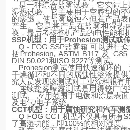
是一种综合盐雾试验，它实际上
湿热试验。它主要用于空腔型的整
的渗透，使盐雾腐蚀不但在产品表
产生。它是将产品在盐雾和湿热
换，最后考核整机产品的电性能和
SSP机型：用于Prohesion测试
Q - FOG SSP盐雾箱 可以
括Prohesion, ASTM B117 及 G8
DIN 50.021和ISO 9227等测试。
Prohesion测试使用快速循环
干燥循环和不同的腐蚀性溶液提供
究人员发现该测试对工业涂料很有
连续盐雾曝露测试是用得较广的
测试。 应用范围于电镀和涂层表
及电气/电子系统。
CCT机型：用于腐蚀研究和汽车测
Q-FOG CCT 机型不仅具有所
了高湿功能，即100%的相对湿度。