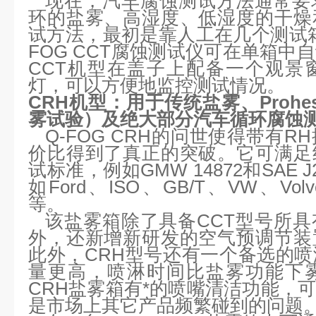
现在，汽车腐蚀测试方法通常要
环的盐雾、高湿度、低湿度的干燥
试方法，最初是靠人工在几个测试箱
FOG CCT腐蚀测试仪可在单箱中
CCT机型在盖子上配备一个观景
灯，可以方便地监控测试情况。
CRH机型：用于传统盐雾、Prohe
雾试验）及绝大部分汽车循环腐蚀
Q-FOG CRH的问世使得带有
价比得到了真正的突破。它可满足
试标准，例如GMW 14872和SAE 
如Ford、ISO、GB/T、VW、Volvo、
等。
该盐雾箱除了具备CCT型号所
外，还新增新研发的空气预调节装
此外，CRH型号还有一个备选的
量更高，喷淋时间比盐雾功能下
CRH盐雾箱有*的喷嘴清洁功能，
是市场上其它产品频繁碰到的问题