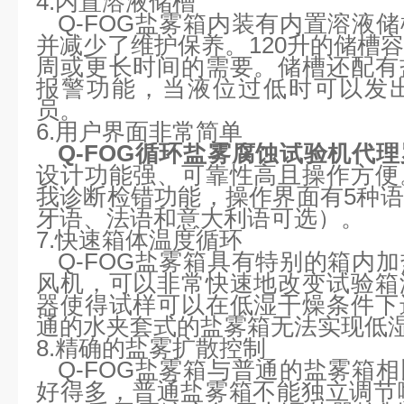
4.内置溶液储槽
Q-FOG盐雾箱内装有内置溶液
并减少了维护保养。120升的储槽
周或更长时间的需要。储槽还配有
报警功能，当液位过低时可以发
员。
6.用户界面非常简单
Q-FOG循环盐雾腐蚀试验机代
设计功能强、可靠性高且操作方便
我诊断检错功能，操作界面有5种
牙语、法语和意大利语可选）。
7.快速箱体温度循环
Q-FOG盐雾箱具有特别的箱内
风机，可以非常快速地改变试验箱
器使得试样可以在低湿干燥条件下
通的水夹套式的盐雾箱无法实现低
8.精确的盐雾扩散控制
Q-FOG盐雾箱与普通的盐雾箱
好得多，普通盐雾箱不能独立调节