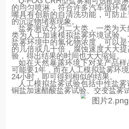
Q-FOG CRH型盐雾箱可选配
的均匀喷淋，符合许多汽车循环腐
嘴具有创新的自清洗功能，可防止
的沉淀物堵塞现象。
盐雾测试分为二大类，一类为天
类为人工加速模拟盐雾环境试验。
盐雾环境中的氯化物浓度，可以是
的几倍或几十倍，腐蚀速度大大提
验，得出结果的时间也大大缩短。
如在天然暴露环境下对某产品样
可能要1年，而在人工模拟盐雾环
24小时，即可得到相似的结果。
人工模拟盐雾试验包括中性盐雾
铜盐加速醋酸盐雾试验、交变盐雾