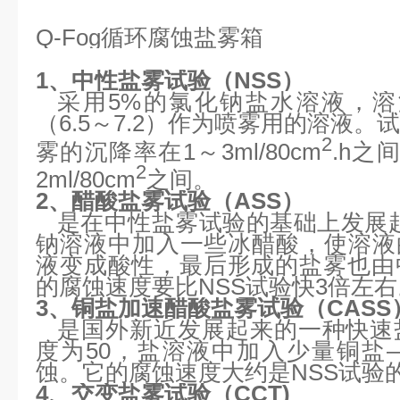
Q-Fog循环腐蚀盐雾箱
1、中性盐雾试验（NSS）
采用5%的氯化钠盐水溶液，溶
（6.5～7.2）作为喷雾用的溶液。
2
雾的沉降率在1～3ml/80cm
.h之
2
2ml/80cm
之间。
2、醋酸盐雾试验（ASS）
是在中性盐雾试验的基础上发展
钠溶液中加入一些冰醋酸，使溶液
液变成酸性，最后形成的盐雾也由
的腐蚀速度要比NSS试验快3倍左右
3、铜盐加速醋酸盐雾试验（CASS
是国外新近发展起来的一种快速
度为50，盐溶液中加入少量铜盐
蚀。它的腐蚀速度大约是NSS试验
4、交变盐雾试验（CCT)