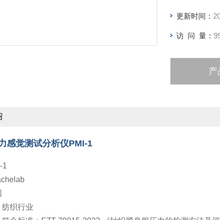
更新时间：
2
访 问 量：
9
产
绍
力感觉测试分析仪PMI-1
-1
helab
国
：纺织行业