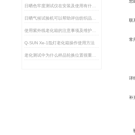
您
日晒色牢度测试仪在安装及使用有什么需要注意的地方？
日晒气候试验机可以帮助评估纺织品在不同暴露环境下的性能和耐久性
联
使用紫外线老化箱的注意事项及维护要点
常
Q-SUN Xe-1氙灯老化箱操作使用方法
老化测试中为什么样品轮换位置很重要？
详
补